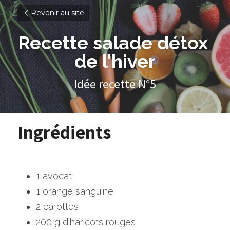
Revenir au site
Recette salade détox 
de l'hiver
Idée recette N°5
Ingrédients
1 avocat
1 orange sanguine
2 carottes
200 g d'haricots rouges