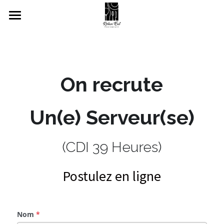
Accueil
Relax'Eat Restaurant
On recrute
La Carte
Réservation
Un(e) Serveur(se)
Avis clients
Réserver une table
(CDI 39 Heures)
Commander à emporter
Recrutement
Postulez en ligne
Privatiser
Contact
Cartes cadeaux
Nom
*