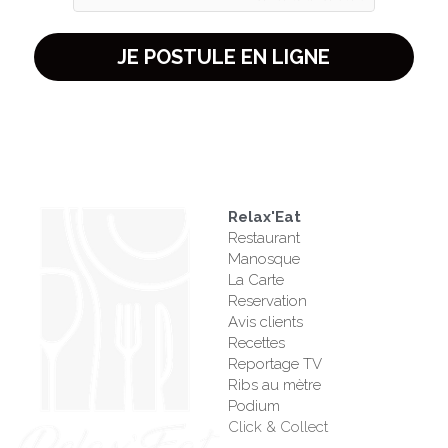
JE POSTULE EN LIGNE
Relax'Eat
Restaurant
Manosque
La Carte
Reservation
Avis clients
Recettes
Reportage TV
Ribs au mètre
Podium
Click & Collect