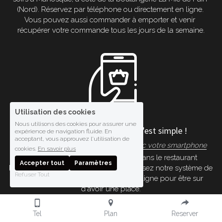
(Nord). Réservez par téléphone ou directement en ligne. 
Vous pouvez aussi commander à emporter et venir 
récupérer votre commande tous les jours de la semaine.
Utilisation des cookies
Nous utilisons des cookies pour assurer une
Réservez une table en ligne, c'est simple !
expérience de navigation fluide. En
acceptant, vous approuvez l'utilisation de
Chez Relax'Eat, réservez une table avec votre smartphone
cookies.
En savoir plus
Vous souhaitez réserver une table dans le restaurant 
Accepter tout
Paramètres
Relax'Eat Manosque ? C'est simple ! Utilisez notre système de 
Refuser Tout
réservation et bloquez votre table en ligne pour être sur 
d'avoir une place.
Tel
Plan
Reserver